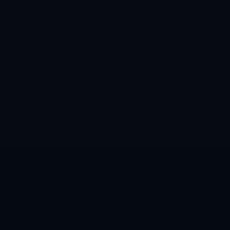
新闻资讯
admin
2026-07-06T03:52:26+08:00