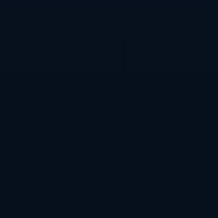
Amalia Edinson
Marketing Manager