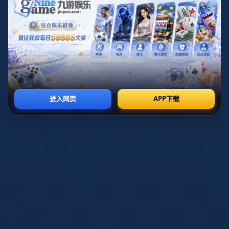
广告技
赛事赞助管理
如果您热爱历史和文化，那么我们为您提供丰富的文化
与历史旅游项目。我们精心策划了一系列世界各地的文
化之旅，包括古老的文明遗址、历史博物馆、传统文化
活动等，带您深入了解各国的历史和文化。无论是探索
埃及金字