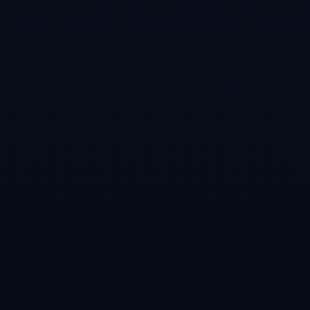
Mahin Door
Manager
客户的最新反馈
问题答疑