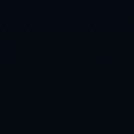
查看全部
爱游戏官网
本网站专注于可持续发展的理念与实践，提供丰富的知识与
资源，帮助用户了解环保、社会责任与经济可持续性。我们
汇集了行业专家的见解与案例分析，促进公众对可持续发展
的理解与参与。平台上还定期举办讲座与活动，鼓