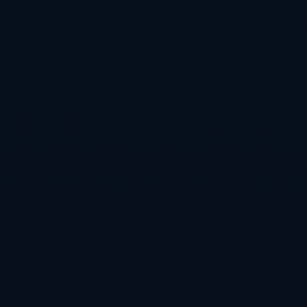
Melissa Green
Marketing