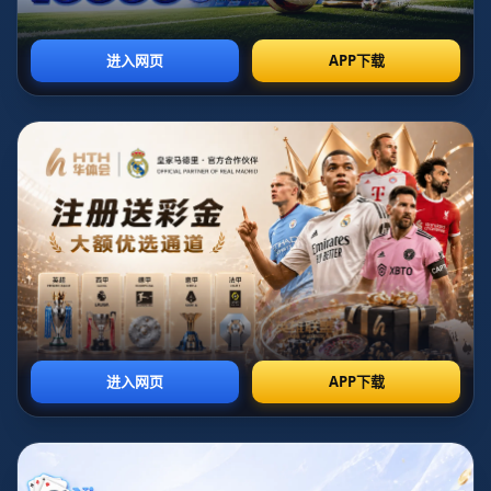
本网站专注于可持续发展的理念与实践，提供丰富的知
识与资源，帮助用户了解环保、社会责任与经济可持续
性。我们汇集了行业专家的见解与案例分析，促进公众
对可持续发展的理解与参与。平台上还定期举办讲座与
活动，鼓
赛事转播权销售
随着技术的不断进步，广告业正迎来新的发展机遇。我
们专注于分析广告行业的未来趋势，帮助企业洞察市场
变化，抢占广告行业的先机。从AI广告投放、自动化广
告优化到虚拟现实广告的应用，我们为企业提供最新的