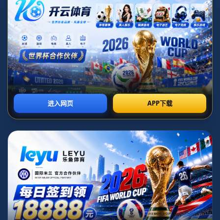
关于我们
服务优势
赛事票务管理