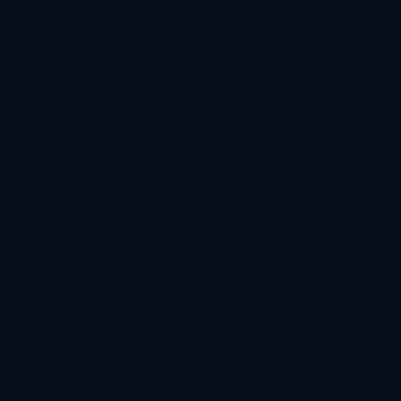
爱游戏官方首页（ddawe.com）「阿
查看更多
他们怎么说
客户评价
使用感受超乎想象, 产品细节与宣传一致, 让我
爱不释手, 肯定会再次选择