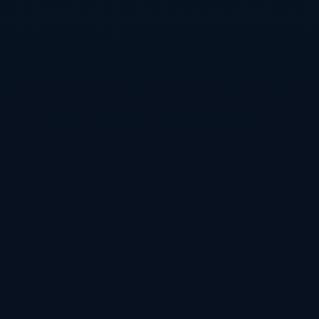
40
+
合作伙伴
我们的团队
团队介绍