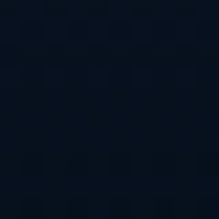
Kane Williamson
Co - Funder