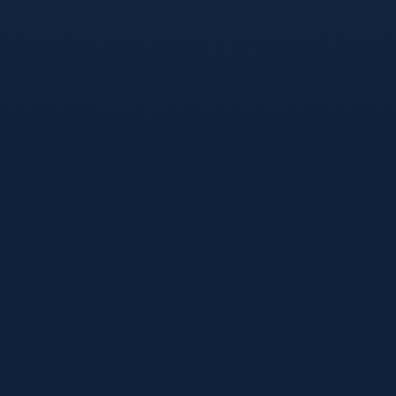
服务优势
体育活动策划