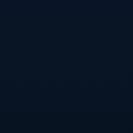
130
+
满意的客户
60
+
成功案例