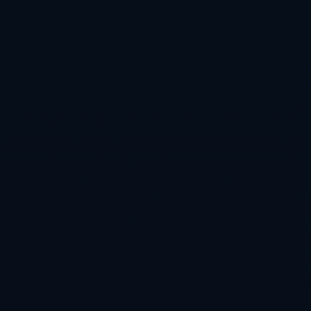
合格产品
爱游戏官方首页（ddawe.com）「阿
查看更多
客户反馈