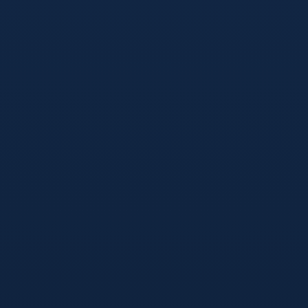
130
+
成功案例
查看关于我们
我们的服务