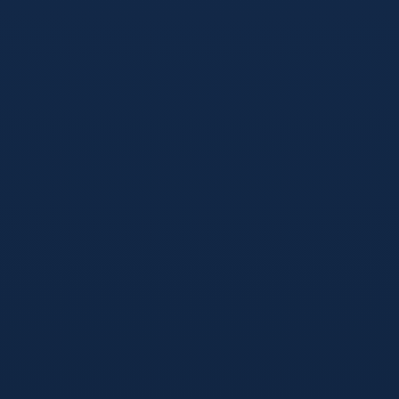
资源，帮助用户了解环保、社会责任与经济可持续性。我们
汇集了行业专家的见解与案例分析，促进公众对可持续发展
的理解与参与。平台上还定期举办讲座与活动，鼓励用户分
享经验与最佳实践。我们的目标是推动社会各界共同关注可
持续发展，实现美好未来。
865
+
服务客服