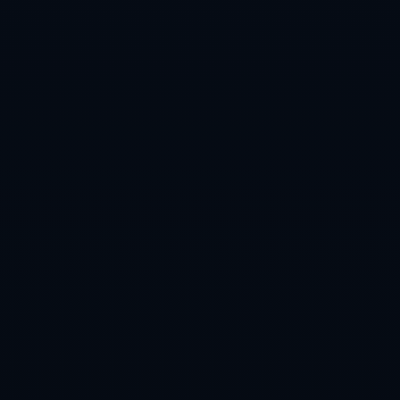
如有任何问题请随时联系我们
我们的最新资讯
新闻资讯