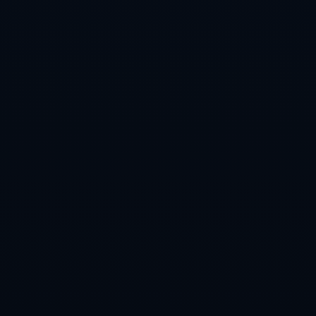
服务优势
团队介绍
问题答疑
新闻资讯
联系我们