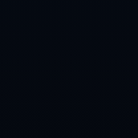
邮箱: admin@huishenpin.com
栏目导航
关于我们
服务优势
团队介绍
问题答疑
新闻资讯
联系我们
友情链接