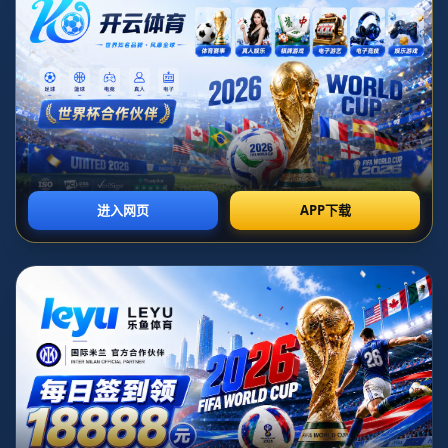
科瓦奇需向渣叔取经，马多尼点评津琴科表
现
2025-12-24T03:50:50+08:00
admin
当阿森纳客场4比1大胜纽卡斯尔后，聚光灯自然打在
了萨卡、哈弗茨以及进球的后卫们身上，但真正引发
业内讨论的，却是枪手左后卫津琴科的表现与他在体
系中的位置。与此形成有趣对照的，是德甲另一边沃
尔夫斯堡主帅科瓦奇连续数轮在强强对话中迷失，外
界开始呼吁这位克罗地亚教头，或许真该向昔日“英超
教材”克洛普好好取取经。两条看似不相干的新闻线
索，其实都指向同一个问题：现代足球中，如何打造
兼具侵略性和稳定性的边路以及整体结构。