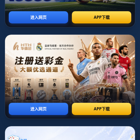
先说科瓦奇。执教法兰克福时期，他以铁血防守和高
效反击闻名，后来在拜仁虽然拿过双冠王，却始终未
能说服挑剔的慕尼黑高层，最终黯然下课。如今在沃
尔夫斯堡，他面对的困境其实有相似之处：球队在面
对中下游对手时尚能凭借个人能力和拼抢强度拿分，
一到面对多特蒙德、莱比锡甚至近期状态回升的勒沃
库森，就经常在边路暴露出致命漏洞，中场与后防线
之间的距离被一再拉大。德国媒体批评科瓦奇“仍然活
在传统的4-2-3-1时代”，对高位逼抢与反逼抢的细节要
求不够，对边后卫前插后的保护也缺乏体系化设计。
反观克洛普的利物浦，这十年来最被同行学习、也最
被模仿失败的部分，恰恰是他对边路和防线高度的管
理艺术。无论是最初的罗伯逊+阿诺德，还是后来的轮
换体系，克洛普始终坚持一个原则：边后卫可以极致
进攻，但结构不能失衡——一旦右边后卫反内收成为
中场组织点，左路就要适度收敛前压，后腰则随时补
位；反之亦然。更重要的是，他通过整套高位逼抢触
发机制，让球队尽量在丢球的3秒内完成就地反抢，从