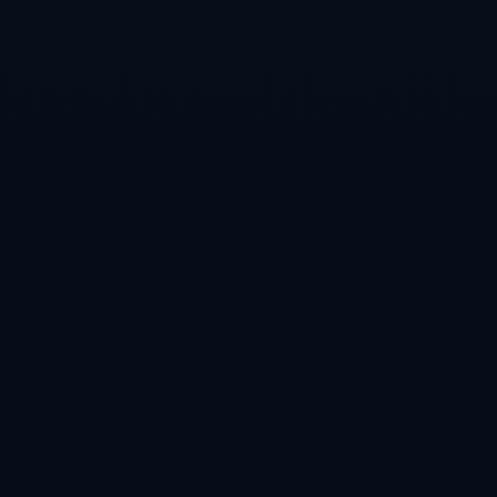
备注
*
提交