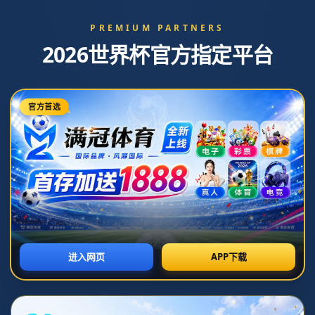
联系我们
网站首页
联系我们