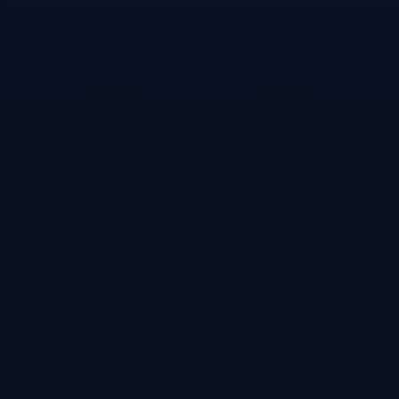
随着欧洲各大联赛的赛程不断深入，场均进球数的排
行榜也许还会有小幅波动，不过本赛季意甲在进球表
现上的逊色已经形成共识。未来几个转会窗，意甲是
否会在引援策略上更多向进攻端倾斜，是否会给年轻
攻击手更多舞台，以及教练群体是否愿意在战术思路
上做出更大胆的变革，都将直接影响这一传统豪门联
赛在现代足球版图中的地位。对于习惯了“0:0也能看出
门道”的老球迷来说，也许他们并不在意数据名次；但
对整个欧洲足球来说，一个更敢于进攻、更敢于冒险
的意甲，无疑会让这项运动的舞台更加丰富而立体。